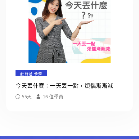
莊舒涵 卡姊
今天丟什麼：一天丟一點，煩惱漸漸減
55天
16 位學員