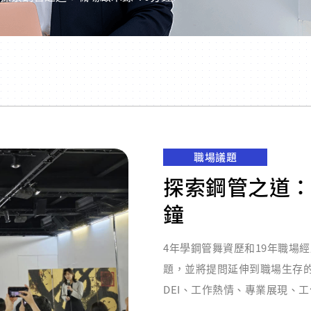
職場議題
探索鋼管之道：
鐘
4年學鋼管舞資歷和19年職場
題，並將提問延伸到職場生存
DEI、工作熱情、專業展現、工