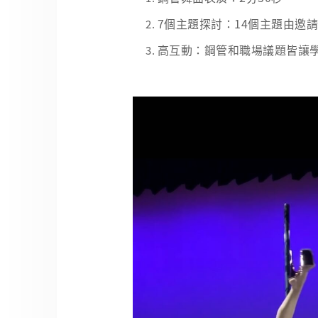
7個主題探討：14個主題由邀
高互動：鋼管和職場議題皆讓